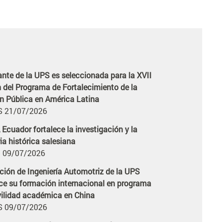
Ecuador fortalece la investigación y la
icia
a histórica salesiana
 09/07/2026
ción de Ingeniería Automotriz de la UPS
icia
ece su formación internacional en programa
ilidad académica en China
 09/07/2026
 proyecta su liderazgo académico
icia
acional con cinco eventos de alto impacto
6
 22/06/2026